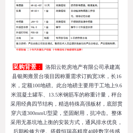
采购背景
：
洛阳云乾房地产有限公司承建嵩
县银阁雍景台项目因称重需求订购宽3米，长16
米，定额100地磅。此台地磅主要用于工地上9.6
米混凝土罐车、13.5米钢筋车的称重计量，秤台
采用经典四节结构，精选特殊高强板材，底部贯
穿六道300mmU型梁，坚固耐用，抗冲击。整体
采用无基坑地上衡的安装方式，通风排水优良，
后期检修方便。搭载恒瑞高精度40吨数字传感