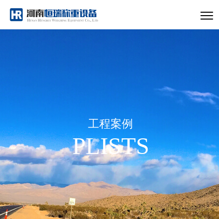
工程案例
PLISTS