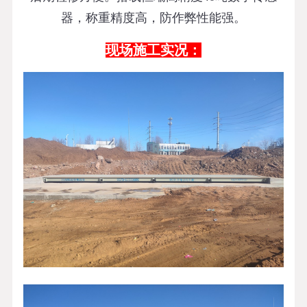
器，称重精度高，防作弊性能强。
现场施工实况：