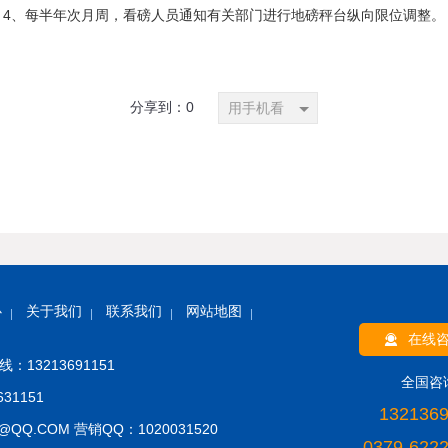
4、每半年次月周，看磅人员通知有关部门进行地磅秤台纵向限位调整。
分享到：
0
用手机看
心
关于我们
联系我们
网站地图
在线
：13213691151
全国咨
31151
132136
@QQ.COM 营销QQ：1020031520
0379-622