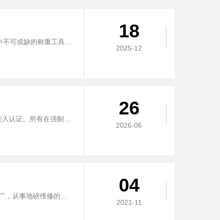
18
地磅误差多少算正常？在日常生活中，地磅是农业贸易、工业生产、物流运输甚至个人仓储场景中不可或缺的称重工具。然而，许多使用者常常陷入“称重焦虑”——货物重量直接关......
2025-12
26
计量器具CPA型式批准认证介绍CPA是计量器具型式批准的简称。它是国家针对计量器具的法定准入认证。所有在强制目录里的计量器具，都要先取得CPA，才能上市。一、C......
2026-06
04
电子地磅维修检测故障判断大全-简单实用地磅也叫汽车衡，现在地磅在各行业使用的范围越来越广，从事地磅维修的人也越来越多，但有时我们急于使用这台地磅，那有没有办法，......
2021-11