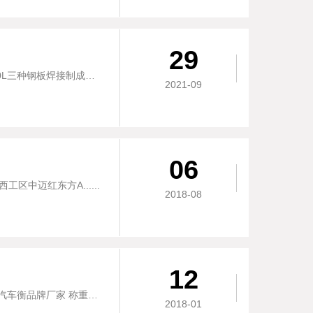
29
关于汽车衡面板材质的选择目前我厂汽车衡普遍采用普通钢板Q235、锰钢板Q345、高强钢板700L三种钢板焊接制成，下面我们将这三种钢材的优缺点据以介绍，以便客户......
2021-09
06
中迈红东方A......
2018-08
12
洛阳金达石化有限责任公司防爆型无人值守汽车衡地磅系统正式上线配置表单：中原恒瑞 二十年汽车衡品牌厂家 称重行业贴心管家 选河南恒瑞备注：所有线缆由镀锌钢管开槽走......
2018-01