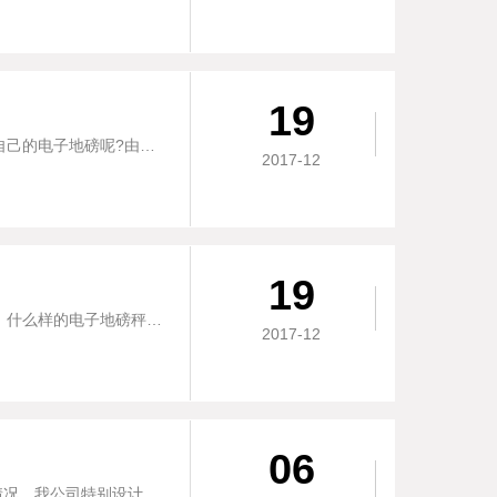
19
在我们求购买电子地磅的时候不知道怎么挑选，市场上面产品琳琅满目，我们应该如何挑选适合自己的电子地磅呢?由简单四点，帮您挑选适合自己使用的电子地磅。1.依据精度挑......
2017-12
19
作为电子地磅的的必不可少组成部分—秤台，选用的材料及性能将会直接影响到电子地磅的寿命，什么样的电子地磅秤台什么样的秤体才适合自己使用呢？这个问题已经成为选购洛阳......
2017-12
06
针对近很多客户反映，采购我洛阳地磅厂公司1-5t电子地磅秤，在物流上接到货物后不会安装的情况，我公司特别设计了安装流程图，请各位用户，仔细阅读后，安装自己采购的......